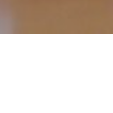
À l’approche de la rentrée, chaque
établissement souhaite offrir
un
environnement sain
et sécurisé à ses
élèves. Pourtant, derrière le dynamisme des
couloirs et le va-et-vient quotidien, la question
de l’
hygiène scolaire
s’impose naturellement
comme une priorité. Mettre en place un
véritable
protocole de nettoyage
professionnel
ne s’improvise pas, surtout