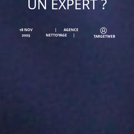
UN EXPERT ?
18 NOV
AGENCE
2025
NETTOYAGE
TARGETWEB